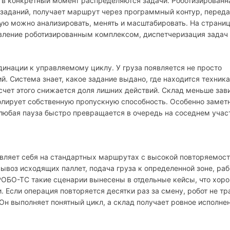
ак в конкретный момент распределяются задачи. Роботизированн
у заданий, получает маршрут через программный контур, переда
рую можно анализировать, менять и масштабировать. На страни
вление роботизированным комплексом, диспетчеризация задач
динации к управляемому циклу. У груза появляется не просто
й. Система знает, какое задание выдано, где находится техника
счет этого снижается доля лишних действий. Склад меньше зави
олирует собственную пропускную способность. Особенно заметн
 любая пауза быстро превращается в очередь на соседнем учас
вляет себя на стандартных маршрутах с высокой повторяемост
воз исходящих паллет, подача груза к определенной зоне, раб
 РОБО-ТС такие сценарии вынесены в отдельные кейсы, что хор
 Если операция повторяется десятки раз за смену, робот не тр
Он выполняет понятный цикл, а склад получает ровное исполнен