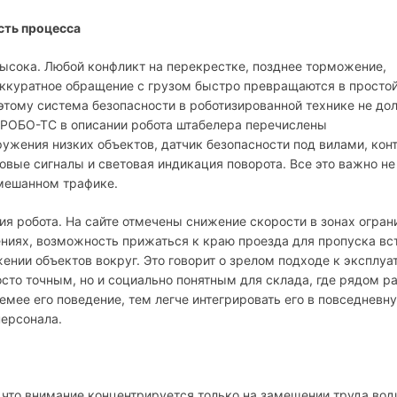
сть процесса
ысока. Любой конфликт на перекрестке, позднее торможение,
аккуратное обращение с грузом быстро превращаются в простой
этому система безопасности в роботизированной технике не до
 РОБО-ТС в описании робота штабелера перечислены
жения низких объектов, датчик безопасности под вилами, кон
овые сигналы и световая индикация поворота. Все это важно не
смешанном трафике.
ия робота. На сайте отмечены снижение скорости в зонах огран
ениях, возможность прижаться к краю проезда для пропуска вс
ении объектов вокруг. Это говорит о зрелом подходе к эксплуа
сто точным, но и социально понятным для склада, где рядом р
емее его поведение, тем легче интегрировать его в повседневн
персонала.
 что внимание концентрируется только на замещении труда вод