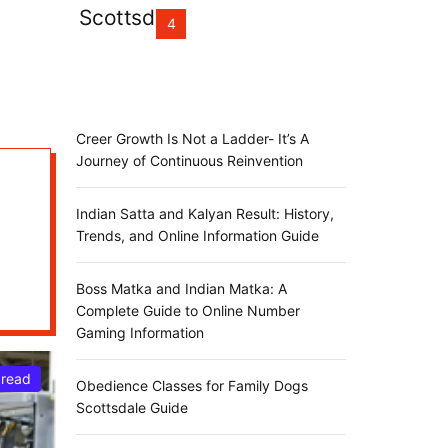
r
m
4
o
d
e
Creer Growth Is Not a Ladder- It’s A
Journey of Continuous Reinvention
Indian Satta and Kalyan Result: History,
Trends, and Online Information Guide
Boss Matka and Indian Matka: A
Complete Guide to Online Number
Gaming Information
 read
Obedience Classes for Family Dogs
Scottsdale Guide