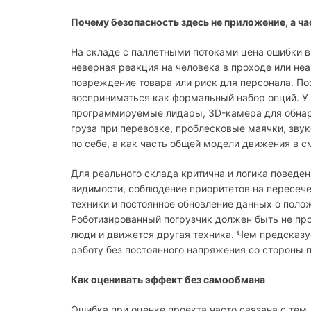
Почему безопасность здесь не приложение, а ча
На складе с паллетными потоками цена ошибки в
неверная реакция на человека в проходе или не
повреждение товара или риск для персонала. По
восприниматься как формальный набор опций. У
программируемые лидары, 3D-камера для обнару
груза при перевозке, проблесковые маячки, звук
по себе, а как часть общей модели движения в 
Для реального склада критична и логика поведен
видимости, соблюдение приоритетов на пересеч
техники и постоянное обновление данных о полож
Роботизированный погрузчик должен быть не про
люди и движется другая техника. Чем предсказу
работу без постоянного напряжения со стороны 
Как оценивать эффект без самообмана
Ошибка при оценке проекта часто связана с тем,