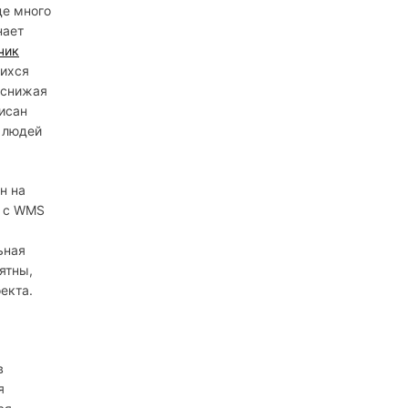
де много
нает
чик
щихся
 снижая
исан
 людей
н на
ю с WMS
ьная
ятны,
екта.
в
я