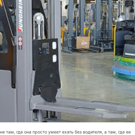
 там, где она просто умеет ехать без водителя, а там, где ее