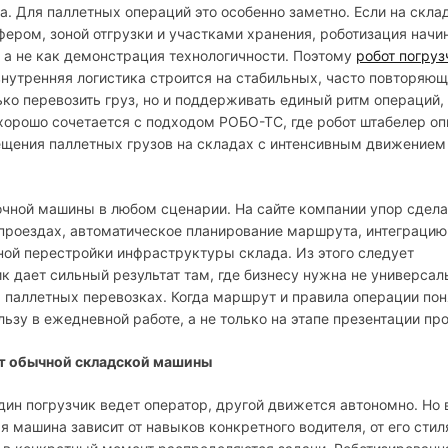
а. Для паллетных операций это особенно заметно. Если на скла
ром, зоной отгрузки и участками хранения, роботизация начи
, а не как демонстрация технологичности. Поэтому
робот погруз
внутренняя логистика строится на стабильных, часто повторяю
ько перевозить груз, но и поддерживать единый ритм операций,
хорошо сочетается с подходом РОБО-ТС, где робот штабелер оп
ещения паллетных грузов на складах с интенсивным движением
лочной машины в любом сценарии. На сайте компании упор сдела
 проездах, автоматическое планирование маршрута, интеграци
ьной перестройки инфраструктуры склада. Из этого следует
к дает сильный результат там, где бизнесу нужна не универсал
х паллетных перевозках. Когда маршрут и правила операции пон
зу в ежедневной работе, а не только на этапе презентации про
от обычной складской машины
дин погрузчик ведет оператор, другой движется автономно. Но 
 машина зависит от навыков конкретного водителя, от его стил