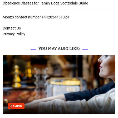
Obedience Classes for Family Dogs Scottsdale Guide
Monzo contact number +442034451324
Contact Us
Privacy Policy
YOU MAY ALSO LIKE:
GAMING