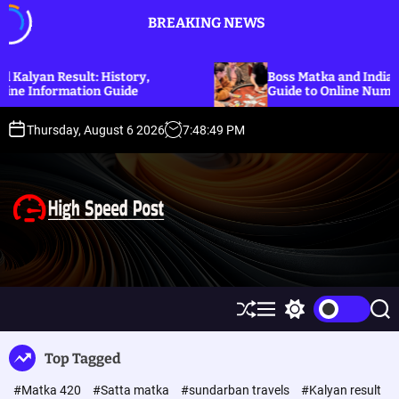
S
BREAKING NEWS
k
i
p
an Result: History,
Boss Matka and Indian Matk
t
nformation Guide
Guide to Online Number Ga
o
c
Thursday, August 6 2026
7
:
48
:
49
PM
o
n
t
e
n
t
H
i
g
h
S
M
S
S
S
h
e
w
e
p
u
n
i
a
Top Tagged
ff
u
t
r
e
l
c
c
e
#Matka 420
#Satta matka
#sundarban travels
#Kalyan result
e
h
h